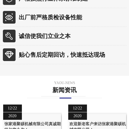
出厂前严格质检设备性能
诚信使我们立业之本
贴心售后定期回访，快速抵达现场
YAOU-NEWS
新闻资讯
12/22
12/22
2020
2020
张家港聚硕机械有限公司真诚期
欢迎新老客户来访张家港聚硕机