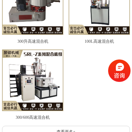
300升高速混合机
100L高速混合机
300/600高速混合机
查看更多+