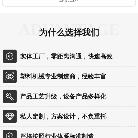
ADVANTAGE
为什么选择我们
实体工厂，零距离沟通，快速高效
塑料机械专业制造商，经验丰富
产品工艺升级，设备产品多样化
私人定制，方案设计，不负重托
严格按照行业体系标准制造