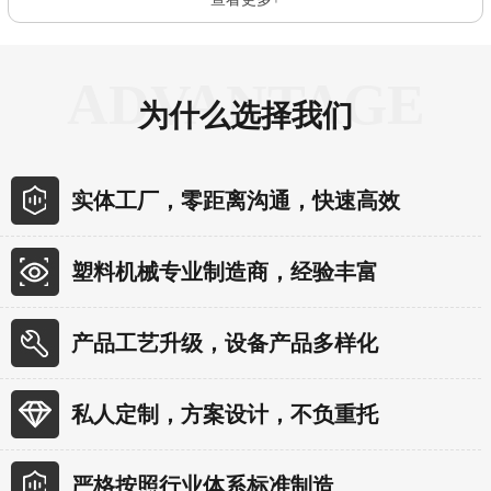
ADVANTAGE
为什么选择我们
实体工厂，零距离沟通，快速高效
塑料机械专业制造商，经验丰富
产品工艺升级，设备产品多样化
私人定制，方案设计，不负重托
严格按照行业体系标准制造