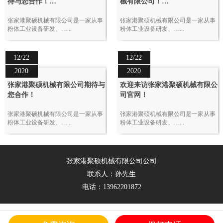
待与您合作！…
械有限公司！…
张家港聚硕机械有限公司是一家从事
张家港聚硕机械有限公司是一家从事
粉体工业设备研发、…...
粉体工业设备研发、…...
12/22
12/22
2020
2020
张家港聚硕机械有限公司期待与
欢迎来访张家港聚硕机械有限公
您合作！
司官网！
张家港聚硕机械有限公司是一家从事
张家港聚硕机械有限公司是一家从事
粉体工业设备研发、…...
粉体工业设备研发、…...
张家港聚硕机械有限公司公司
联系人：孙先生
电话：13962201872