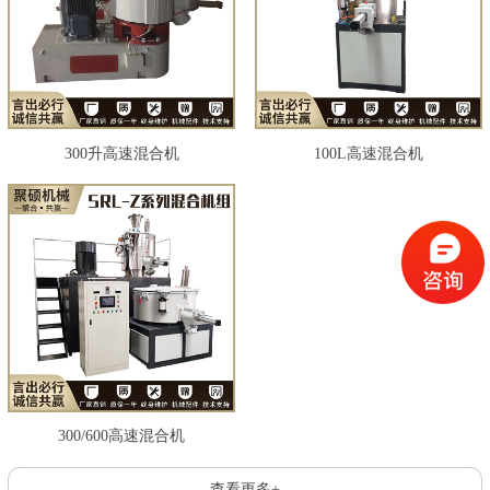
300升高速混合机
100L高速混合机
300/600高速混合机
查看更多+